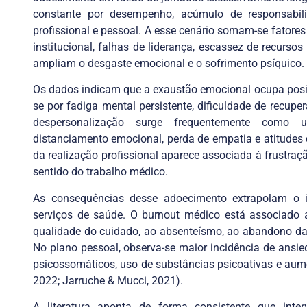
constante por desempenho, acúmulo de responsabilid
profissional e pessoal. A esse cenário somam-se fatores
institucional, falhas de liderança, escassez de recurso
ampliam o desgaste emocional e o sofrimento psíquico.
Os dados indicam que a exaustão emocional ocupa posi
se por fadiga mental persistente, dificuldade de recu
despersonalização surge frequentemente como 
distanciamento emocional, perda de empatia e atitudes c
da realização profissional aparece associada à frustraç
sentido do trabalho médico.
As consequências desse adoecimento extrapolam o 
serviços de saúde. O burnout médico está associado 
qualidade do cuidado, ao absenteísmo, ao abandono da
No plano pessoal, observa-se maior incidência de ansie
psicossomáticos, uso de substâncias psicoativas e aumen
2022; Jarruche & Mucci, 2021).
A literatura aponta de forma consistente que inte