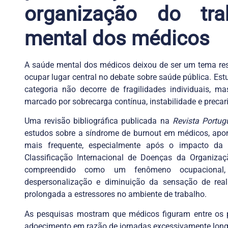
organização do tr
mental dos médicos
A saúde mental dos médicos deixou de ser um tema rest
ocupar lugar central no debate sobre saúde pública. Es
categoria não decorre de fragilidades individuais, 
marcado por sobrecarga contínua, instabilidade e precar
Uma revisão bibliográfica publicada na
Revista Portu
estudos sobre a síndrome de burnout em médicos, apo
mais frequente, especialmente após o impacto d
Classificação Internacional de Doenças da Organiza
compreendido como um fenômeno ocupacional, c
despersonalização e diminuição da sensação de reali
prolongada a estressores no ambiente de trabalho.
As pesquisas mostram que médicos figuram entre os pr
adoecimento em razão de jornadas excessivamente long