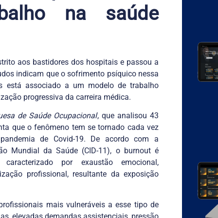
abalho na saúde
rito aos bastidores dos hospitais e passou a
tudos indicam que o sofrimento psíquico nessa
mas está associado a um modelo de trabalho
ização progressiva da carreira médica.
guesa de Saúde Ocupacional
, que analisou 43
nta que o fenômeno tem se tornado cada vez
a pandemia de Covid-19. De acordo com a
ção Mundial da Saúde (CID-11), o burnout é
aracterizado por exaustão emocional,
zação profissional, resultante da exposição
ofissionais mais vulneráveis a esse tipo de
as, elevadas demandas assistenciais, pressão