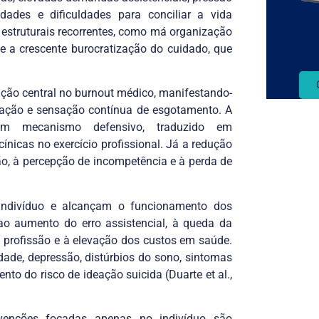
ades e dificuldades para conciliar a vida
 estruturais recorrentes, como má organização
s e a crescente burocratização do cuidado, que
ção central no burnout médico, manifestando-
peração e sensação contínua de esgotamento. A
um mecanismo defensivo, traduzido em
ínicas no exercício profissional. Já a redução
ão, à percepção de incompetência e à perda de
indivíduo e alcançam o funcionamento dos
ao aumento do erro assistencial, à queda da
 profissão e à elevação dos custos em saúde.
dade, depressão, distúrbios do sono, sintomas
to do risco de ideação suicida (Duarte et al.,
rvenções focadas apenas no indivíduo são