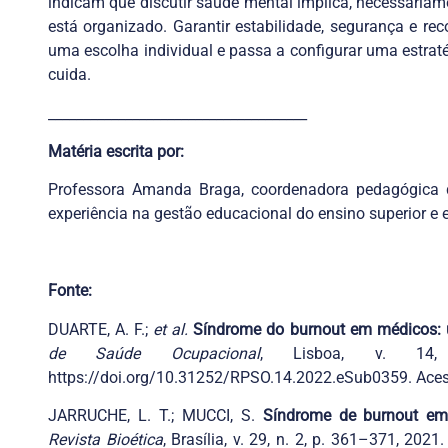
indicam que discutir saúde mental implica, necessariam
está organizado. Garantir estabilidade, segurança e re
uma escolha individual e passa a configurar uma estrat
cuida.
_____________________________________
Matéria escrita por:
Professora Amanda Braga, coordenadora pedagógica
experiência na gestão educacional do ensino superior e
Fonte:
DUARTE, A. F.;
et al.
Síndrome do burnout em médicos: u
de Saúde Ocupacional
, Lisboa, v. 14, 
https://doi.org/10.31252/RPSO.14.2022.eSub0359. Aces
JARRUCHE, L. T.; MUCCI, S.
Síndrome de burnout em p
Revista Bioética
, Brasília, v. 29, n. 2, p. 361–371, 202