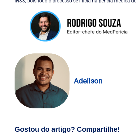
INSS, pois todo o processo se inicia na perícia médica d
Adeilson
Gostou do artigo? Compartilhe!