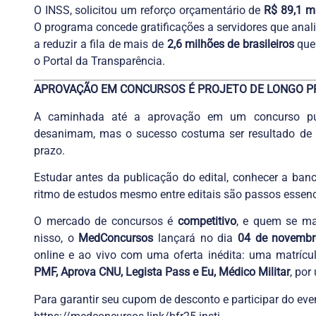
O INSS, solicitou um reforço orçamentário de
R$ 89,1 m
O programa concede gratificações a servidores que ana
a reduzir a fila de mais de
2,6 milhões de brasileiros
que
o Portal da Transparência.
APROVAÇÃO EM CONCURSOS É PROJETO DE LONGO P
A caminhada até a aprovação em um concurso pú
desanimam, mas o sucesso costuma ser resultado de 
prazo.
Estudar antes da publicação do edital, conhecer a ban
ritmo de estudos mesmo entre editais são passos essen
O mercado de concursos é
competitivo
, e quem se ma
nisso, o
MedConcursos
lançará no dia
04 de novembr
online e ao vivo com uma oferta inédita: uma matríc
PMF, Aprova CNU, Legista Pass e Eu, Médico Militar
, por
Para garantir seu cupom de desconto e participar do eve