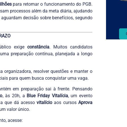
ilhões
para retomar o funcionamento do PGB.
lisam processos além da meta diária, ajudando
 aguardam decisão sobre benefícios, segundo
RAZO
blico exige
constância
. Muitos candidatos
uma preparação contínua, planejada a longo
ca organizadora, resolver questões e manter o
ciais para quem busca conquistar uma vaga.
ntém em preparação sai à frente. Pensando
o
, às 20h, a
Blue Friday Vitalícia
, um evento
ula que dá acesso
vitalício
aos cursos
Aprova
 um valor único.
nto, acesse: