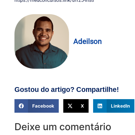
https://medconcursos.link/bfr25-insti
Adeilson
Gostou do artigo? Compartilhe!
Facebook
X
LinkedIn
Deixe um comentário