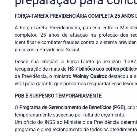
preparação para conc
FORÇA-TAREFA PREVIDENCIÁRIA COMPLETA 25 ANOS 
A Força-Tarefa Previdenciária, parceria entre o Ministé
completou 25 anos de atuação na proteção dos recu
identificar e combater fraudes contra o sistema previde
prejuízos à Previdência Social.
Desde sua criação, a Força-Tarefa já realizou 1.387
recuperação de mais de
R$ 7 bilhões aos cofres público
da Previdência, o ministro
Wolney Queiroz
destacou a su
vital para garantir que possamos resguardar esse tesouro
PGB É SUSPENSO TEMPORARIAMENTE
O
Programa de Gerenciamento de Benefícios (PGB)
, cri
temporariamente suspenso por falta de orçamento.
Um ofício do INSS ao Ministério da Previdência determ
programa e o redirecionamento de todos os atendimentos