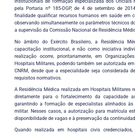
institucionais de formação especializada dos Oficiais
pela Portaria nº 185-DGP, de 4 de setembro de 201
finalidade qualificar recursos humanos em saúde em 
observando simultaneamente os parâmetros técnicos do
a supervisão da Comissão Nacional de Residência Méd
No âmbito do Exército Brasileiro, a Residência 
capacitação institucional, e não como iniciativa indi
realização ocorre, prioritariamente, em Organizaçõ
Hospitais Militares, podendo também ser autorizada em i
CNRM, desde que a especialidade seja considerada de 
requisitos normativos.
A Residência Médica realizada em Hospitais Militares rev
diretamente para o fortalecimento da capacidade ass
garantindo a formação de especialistas alinhados à
militar. Nesses casos, a autorização para matrícula e
disponibilidade de vagas e à preservação da continuid
Quando realizada em hospitais civis credenciado