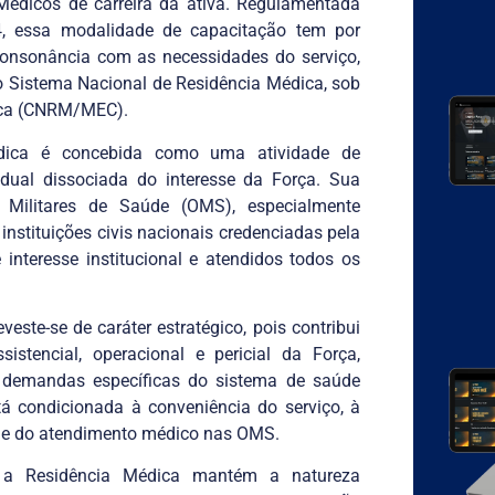
 Médicos de carreira da ativa. Regulamentada
4, essa modalidade de capacitação tem por
consonância com as necessidades do serviço,
 Sistema Nacional de Residência Médica, sob
ica (CNRM/MEC).
Médica é concebida como uma atividade de
vidual dissociada do interesse da Força. Sua
es Militares de Saúde (OMS), especialmente
nstituições civis nacionais credenciadas pela
interesse institucional e atendidos todos os
este-se de caráter estratégico, pois contribui
istencial, operacional e pericial da Força,
s demandas específicas do sistema de saúde
stá condicionada à conveniência do serviço, à
ade do atendimento médico nas OMS.
s, a Residência Médica mantém a natureza