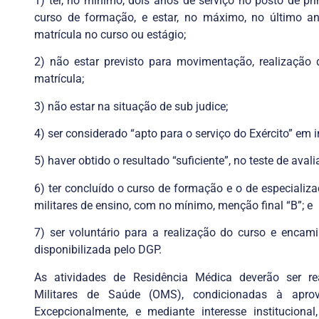
1) ter, no mínimo, dois anos de serviço no posto de p
curso de formação, e estar, no máximo, no último an
matrícula no curso ou estágio;
2) não estar previsto para movimentação, realização
matrícula;
3) não estar na situação de sub judice;
4) ser considerado “apto para o serviço do Exército” em 
5) haver obtido o resultado “suficiente”, no teste de aval
6) ter concluído o curso de formação e o de especializ
militares de ensino, com no mínimo, menção final “B”; e
7) ser voluntário para a realização do curso e encam
disponibilizada pelo DGP.
As atividades de Residência Médica deverão ser rea
Militares de Saúde (OMS), condicionadas à aprov
Excepcionalmente, e mediante interesse instituciona